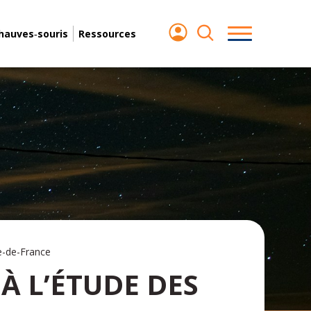
chauves‑souris
Ressources
Île-de-France
À L’ÉTUDE DES