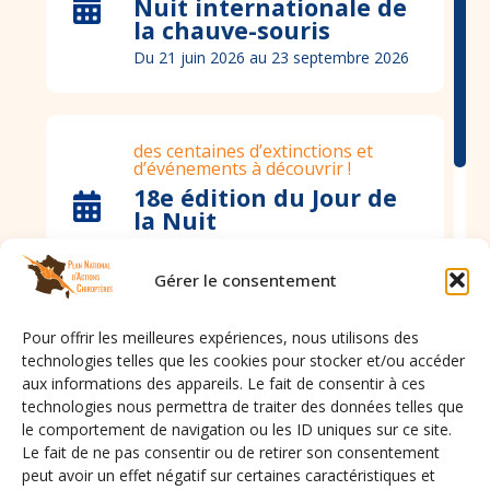
Nuit internationale de
la chauve-souris
Du 21 juin 2026 au 23 septembre 2026
des centaines d’extinctions et
d’événements à découvrir !
18e édition du Jour de
la Nuit
Du 10 octobre 2026 au 11 octobre
2026
Gérer le consentement
Pour offrir les meilleures expériences, nous utilisons des
Save the date
technologies telles que les cookies pour stocker et/ou accéder
Les 3e rencontres
aux informations des appareils. Le fait de consentir à ces
Chiroptères d’île de
technologies nous permettra de traiter des données telles que
France
le comportement de navigation ou les ID uniques sur ce site.
Tout l’agenda
Le fait de ne pas consentir ou de retirer son consentement
Du 7 novembre 2026 au 7 novembre
2026
peut avoir un effet négatif sur certaines caractéristiques et