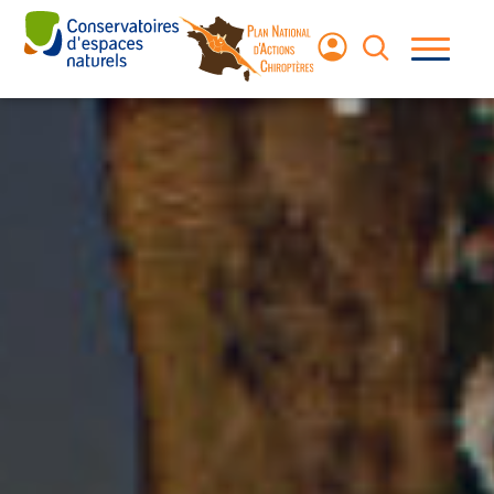
Les
chauves-
souris
Le Plan
National
d’Actions
Agir pour les
chauves‑souris
Ressources