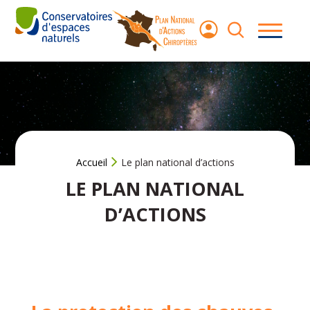
Aller
au
contenu
Les
chauves-
souris
Le Plan
National
d’Actions
Accueil
Le plan national d’actions
LE PLAN NATIONAL
Agir pour les
chauves‑souris
D’ACTIONS
Ressources