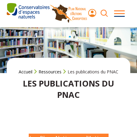
Aller
au
contenu
Les
chauves-
souris
Le Plan
National
d’Actions
Accueil
Ressources
Les publications du PNAC
LES PUBLICATIONS DU
Agir pour les
chauves‑souris
PNAC
Ressources