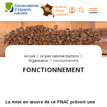
Aller
au
contenu
Les
chauves-
souris
Le Plan
National
d’Actions
Accueil
Le plan national d’actions
Organisation
Fonctionnement
Agir pour les
FONCTIONNEMENT
chauves‑souris
Ressources
La mise en œuvre de ce PNAC prévoit une