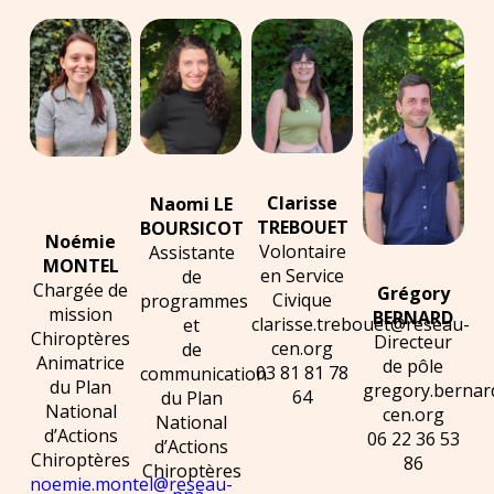
Clarisse
Naomi LE
TREBOUET
BOURSICOT
Noémie
Volontaire
Assistante
MONTEL
en Service
de
Chargée de
Grégory
Civique
programmes
mission
BERNARD
clarisse.trebouet@reseau-
et
Chiroptères
Directeur
cen.org
de
Animatrice
de pôle
03 81 81 78
communication
du Plan
gregory.berna
64
du Plan
National
cen.org
National
d’Actions
06 22 36 53
d’Actions
Chiroptères
86
Chiroptères
noemie.montel@reseau-