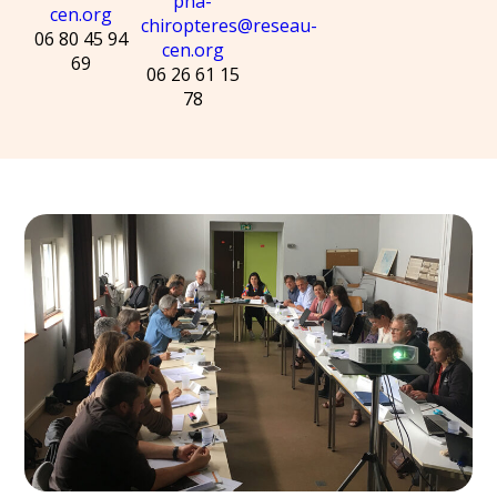
pna-
cen.org
chiropteres@reseau-
06 80 45 94
cen.org
69
06 26 61 15
78