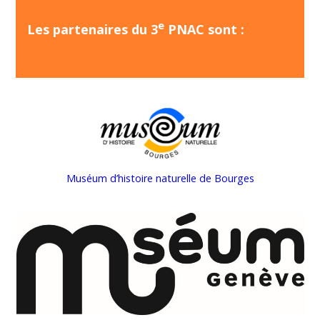
e
Les partenaires du 3
PNAC sont :
Muséum d’histoire naturelle de Bourges