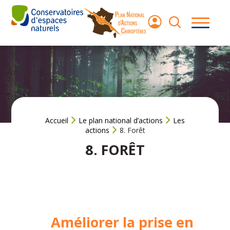
Aller
au
contenu
Les
chauves-
souris
Le Plan
National
d’Actions
Accueil
Le plan national d’actions
Les
actions
8. Forêt
Agir pour les
8. FORÊT
chauves‑souris
Ressources
Améliorer la prise en