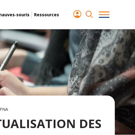
chauves‑souris
Ressources
 PNA
UALISATION DES