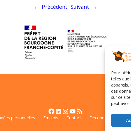
|
←
Précédent
Suivant
→
Pour offri
telles que
appareils.
des donnée
sur ce sit
peut avoir
Facebook
LinkedIn
Instagram
YouTube
Flux RSS
nées personnelles
Emplois
Contact
Déconnexion
Poli
Ac