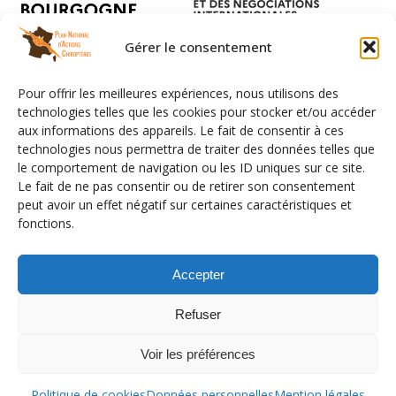
Gérer le consentement
Pour offrir les meilleures expériences, nous utilisons des
technologies telles que les cookies pour stocker et/ou accéder
aux informations des appareils. Le fait de consentir à ces
technologies nous permettra de traiter des données telles que
le comportement de navigation ou les ID uniques sur ce site.
Le fait de ne pas consentir ou de retirer son consentement
peut avoir un effet négatif sur certaines caractéristiques et
fonctions.
Facebook
LinkedIn
Instagram
YouTube
Flux RSS
Mention légales
Données personnelles
Accepter
Emplois
Contact
Refuser
Déconnexion
Politique de cookies (UE)
Voir les préférences
Politique de cookies
Données personnelles
Mention légales