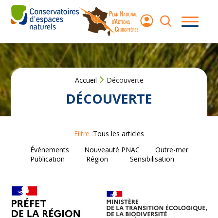
Aller
au
contenu
Les
chauves-
souris
Accueil
Découverte
Le Plan
National
DÉCOUVERTE
d’Actions
Agir pour les
Filtre :
Tous les articles
chauves‑souris
Événements
Nouveauté PNAC
Outre-mer
Publication
Région
Sensibilisation
Ressources