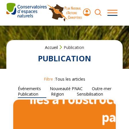
Aller
au
contenu
Les
chauves-
souris
Accueil
Publication
Le Plan
National
PUBLICATION
d’Actions
Agir pour les
Filtre :
Tous les articles
chauves‑souris
Événements
Nouveauté PNAC
Outre-mer
Publication
Région
Sensibilisation
Ressources