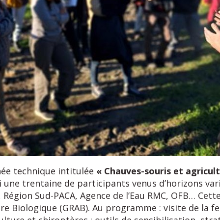
née technique intitulée
« Chauves-souris et agricul
 une trentaine de participants venus d’horizons vari
s, Région Sud-PACA, Agence de l’Eau RMC, OFB… Cette
re Biologique (GRAB). Au programme : visite de la f
ulture et chiroptères : outils de sensibilisation, st