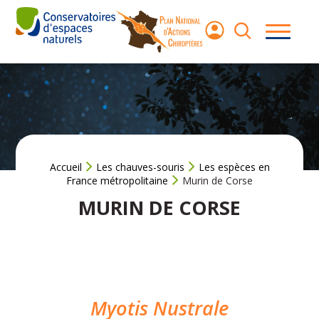
Aller
au
contenu
Les
chauves-
souris
Le Plan
National
d’Actions
Accueil
Les chauves-souris
Les espèces en
France métropolitaine
Murin de Corse
Agir pour les
MURIN DE CORSE
chauves‑souris
Ressources
Myotis Nustrale