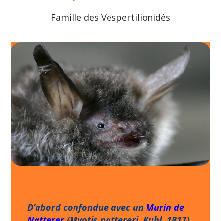
Famille des Vespertilionidés
D’abord confondue avec un
Murin de
Natterer
(
Myotis nattereri
, Kuhl, 1817)