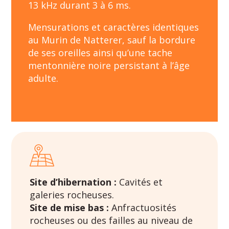
13 kHz durant 3 à 6 ms.
Mensurations et caractères identiques
au Murin de Natterer, sauf la bordure
de ses oreilles ainsi qu’une tache
mentonnière noire persistant à l’âge
adulte.
Site d’hibernation :
Cavités et
galeries rocheuses.
Site de mise bas :
Anfractuosités
rocheuses ou des failles au niveau de