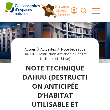
Aller
au
contenu
Les
chauves-
souris
Le Plan
National
Accueil
Actualités
Note technique
d’Actions
DAHUU (Destruction Anticipée d’Habitat
Utilisable et Utilisé)
Agir pour les
NOTE TECHNIQUE
chauves‑souris
DAHUU (DESTRUCTI
ON ANTICIPÉE
Ressources
D’HABITAT
UTILISABLE ET